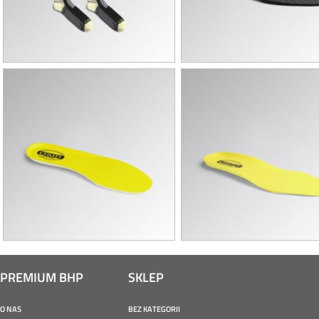
DIADORA – SKARPETY TECHNICAL
DIADORA – WKŁADKI DO 
WINTER
ATHENA
DIADORA – WKŁADKI DO BUTÓW
DIADORA – WKŁADKI DO 
LITE
RUN, SPORT, SHARK
PREMIUM BHP
SKLEP
O NAS
BEZ KATEGORII