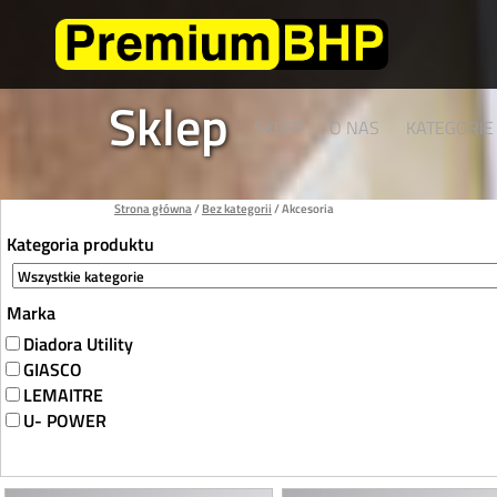
Sklep
SKLEP
O NAS
KATEGORI
Strona główna
/
Bez kategorii
/ Akcesoria
Kategoria produktu
Marka
Diadora Utility
GIASCO
LEMAITRE
U- POWER